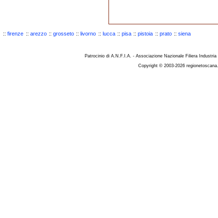
::
firenze
::
arezzo
::
grosseto
::
livorno
::
lucca
::
pisa
::
pistoia
::
prato
::
siena
Patrocinio di A.N.F.I.A. - Associazione Nazionale Filiera Industria
Copyright © 2003-2026 regionetoscana.