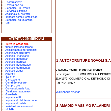
I nostri servizi
Lavora con noi
Segnalaci un Evento
Servizi al cittadino
Aggiungici ai preferiti
Imposta come Home Page
Segnalaci ad un amico
Link
ATTIVITÀ COMMERCIALI
Tutte le Categorie
tutte le imprese italiane
Abbigliamento per bambini
Agenzie Assicurative
Agenzie Finanziarie
Agenzie Immobiliari
1-AUTOFORNITURE NOVOLI S.A.
Agenzie Interinali
Agenzie Investigative
Agenzie Matrimoniali
Categoria:
ricambi industriali firenze
Agenzie Viaggi
Alberghi
Sede legale: FI -COMMERCIO ALL'INGR
Banche
23/9/1977; COMMERCIO AL DETTAGLIO DI
Carrozzerie
Centri Benessere
DAL 23/12/1977
Compro oro
Concessionarie Auto
Distributori automatici
Vedi scheda azienda
Gioiellerie
Imprese edili
Imprese di disinfestazione
Imprese di pulizia
2-AMADIO MASSIMO PALANDRI
Installazione ascensori
Mobilifici