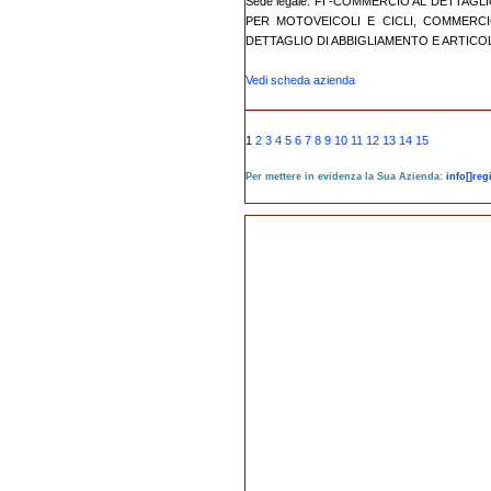
Sede legale: FI -COMMERCIO AL DETTAG
PER MOTOVEICOLI E CICLI, COMMERCI
DETTAGLIO DI ABBIGLIAMENTO E ARTICOLI 
Vedi scheda azienda
1
2
3
4
5
6
7
8
9
10
11
12
13
14
15
Per mettere in evidenza la Sua Azienda:
info[]re