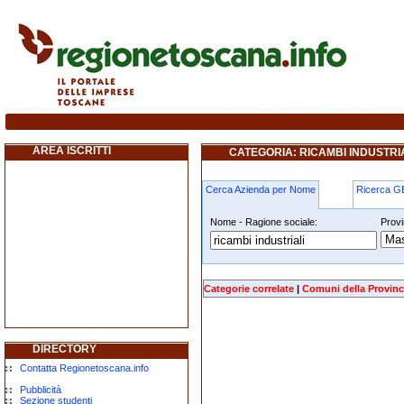
ricambi-industriali firenze
AREA ISCRITTI
CATEGORIA: RICAMBI INDUSTRIA
Cerca Azienda per Nome
Ricerca 
Nome - Ragione sociale:
Provi
ricambi-industriali firenze
Categorie correlate
|
Comuni della Provinc
DIRECTORY
Contatta Regionetoscana.info
Pubblicità
Sezione studenti