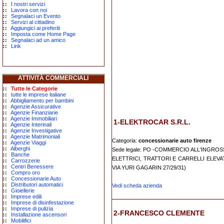
I nostri servizi
Lavora con noi
Segnalaci un Evento
Servizi al cittadino
Aggiungici ai preferiti
Imposta come Home Page
Segnalaci ad un amico
Link
ATTIVITÀ COMMERCIALI
Tutte le Categorie
tutte le imprese italiane
Abbigliamento per bambini
Agenzie Assicurative
Agenzie Finanziarie
Agenzie Immobiliari
1-ELEKTROCAR S.R.L.
Agenzie Interinali
Agenzie Investigative
Agenzie Matrimoniali
Categoria:
concessionarie auto firenze
Agenzie Viaggi
Alberghi
Sede legale: PO -COMMERCIO ALL'INGROS
Banche
ELETTRICI, TRATTORI E CARRELLI ELEVAT
Carrozzerie
Centri Benessere
VIA YURI GAGARIN 27/29/31)
Compro oro
Concessionarie Auto
Distributori automatici
Vedi scheda azienda
Gioiellerie
Imprese edili
Imprese di disinfestazione
Imprese di pulizia
2-FRANCESCO CLEMENTE
Installazione ascensori
Mobilifici