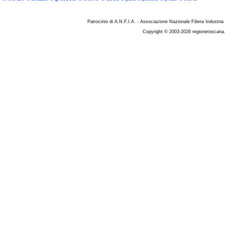
Patrocinio di A.N.F.I.A. - Associazione Nazionale Filiera Industria
Copyright © 2003-2026 regionetoscana.