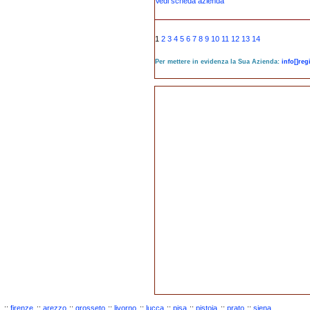
Vedi scheda azienda
1
2
3
4
5
6
7
8
9
10
11
12
13
14
Per mettere in evidenza la Sua Azienda:
info[]re
::
firenze
::
arezzo
::
grosseto
::
livorno
::
lucca
::
pisa
::
pistoia
::
prato
::
siena