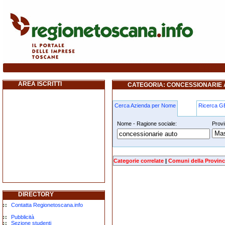
concessionarie-auto firenze
AREA ISCRITTI
CATEGORIA: CONCESSIONARIE 
Cerca Azienda per Nome
Ricerca 
Nome - Ragione sociale:
Provi
concessionarie-auto firenze
Categorie correlate
|
Comuni della Provinc
DIRECTORY
Contatta Regionetoscana.info
Pubblicità
Sezione studenti