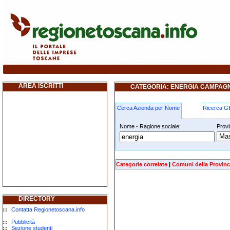
energia campagnatico
AREA ISCRITTI
CATEGORIA: ENERGIA CAMPAG
Cerca Azienda per Nome
Ricerca 
Nome - Ragione sociale:
Provi
energia campagnatico
Categorie correlate
|
Comuni della Provinc
DIRECTORY
Contatta Regionetoscana.info
Pubblicità
Sezione studenti