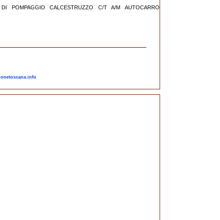
IZIO DI POMPAGGIO CALCESTRUZZO C/T A/M AUTOCARRO
gionetoscana.info