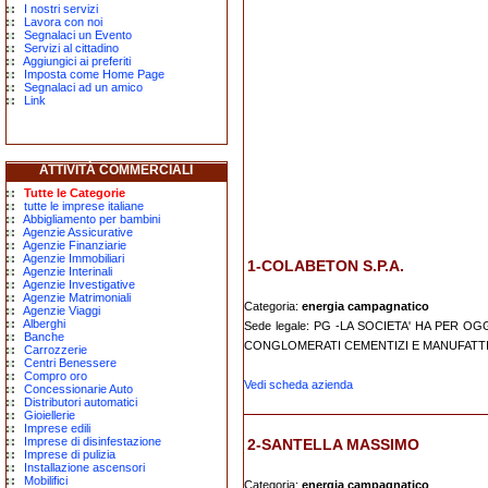
I nostri servizi
Lavora con noi
Segnalaci un Evento
Servizi al cittadino
Aggiungici ai preferiti
Imposta come Home Page
Segnalaci ad un amico
Link
ATTIVITÀ COMMERCIALI
Tutte le Categorie
tutte le imprese italiane
Abbigliamento per bambini
Agenzie Assicurative
Agenzie Finanziarie
Agenzie Immobiliari
1-COLABETON S.P.A.
Agenzie Interinali
Agenzie Investigative
Agenzie Matrimoniali
Categoria:
energia campagnatico
Agenzie Viaggi
Alberghi
Sede legale: PG -LA SOCIETA' HA PER O
Banche
CONGLOMERATI CEMENTIZI E MANUFATTI 
Carrozzerie
Centri Benessere
Compro oro
Vedi scheda azienda
Concessionarie Auto
Distributori automatici
Gioiellerie
Imprese edili
Imprese di disinfestazione
2-SANTELLA MASSIMO
Imprese di pulizia
Installazione ascensori
Mobilifici
Categoria:
energia campagnatico