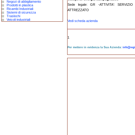
Negozi di abbigliamento
Sede legale: GR -ATTIVITA': SERV
Prodotti in plastica
Ricambi Industriali
ATTREZZATO
Sistemi di sicurezza
Traslochi
Veicoli industriali
Vedi scheda azienda
1
Per mettere in evidenza la Sua Azienda:
info[]re