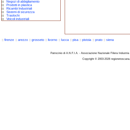
Negozi di abbigliamento
Prodotti in plastica
Ricambi Industriali
Sistemi di sicurezza
Traslochi
Veicoli industriali
::
firenze
::
arezzo
::
grosseto
::
livorno
::
lucca
::
pisa
::
pistoia
::
prato
::
siena
Patrocinio di A.N.F.I.A. - Associazione Nazionale Filiera Industria
Copyright © 2003-2026 regionetoscana.