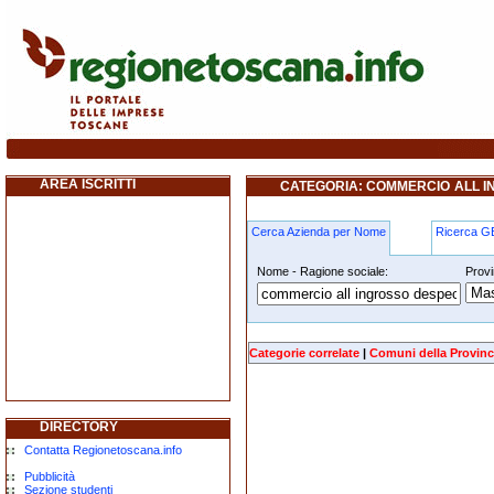
commercio-all-ingrosso-despecializzato-di-
metalliferi borgo-san-lorenzo
AREA ISCRITTI
CATEGORIA: COMMERCIO ALL IN
METALLIFERI BORGO SAN LORE
Cerca Azienda per Nome
Ricerca 
Nome - Ragione sociale:
Provi
commercio-all-ingrosso-despecializza
borgo-san-lorenzo
Categorie correlate
|
Comuni della Provinc
DIRECTORY
Contatta Regionetoscana.info
Pubblicità
Sezione studenti