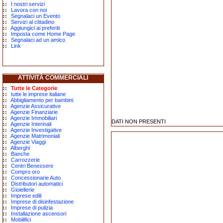
I nostri servizi
Lavora con noi
Segnalaci un Evento
Servizi al cittadino
Aggiungici ai preferiti
Imposta come Home Page
Segnalaci ad un amico
Link
ATTIVITÀ COMMERCIALI
Tutte le Categorie
tutte le imprese italiane
Abbigliamento per bambini
Agenzie Assicurative
Agenzie Finanziarie
Agenzie Immobiliari
DATI NON PRESENTI
Agenzie Interinali
Agenzie Investigative
Agenzie Matrimoniali
Agenzie Viaggi
Alberghi
Banche
Carrozzerie
Centri Benessere
Compro oro
Concessionarie Auto
Distributori automatici
Gioiellerie
Imprese edili
Imprese di disinfestazione
Imprese di pulizia
Installazione ascensori
Mobilifici