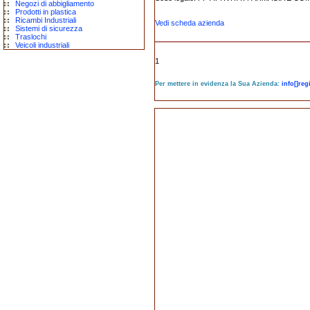
Negozi di abbigliamento
Prodotti in plastica
Ricambi Industriali
Vedi scheda azienda
Sistemi di sicurezza
Traslochi
Veicoli industriali
1
Per mettere in evidenza la Sua Azienda:
info[]re