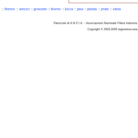
::
firenze
::
arezzo
::
grosseto
::
livorno
::
lucca
::
pisa
::
pistoia
::
prato
::
siena
Patrocinio di A.N.F.I.A. - Associazione Nazionale Filiera Industria
Copyright © 2003-2026 regionetoscana.