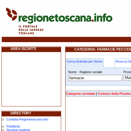
farmacie peccioli
AREA ISCRITTI
CATEGORIA: FARMACIE PECCIOL
Cerca Azienda per Nome
Ricerca 
Nome - Ragione sociale:
Provi
farmacie peccioli
Categorie correlate
|
Comuni della Provinc
DIRECTORY
Contatta Regionetoscana.info
Pubblicità
Sezione studenti