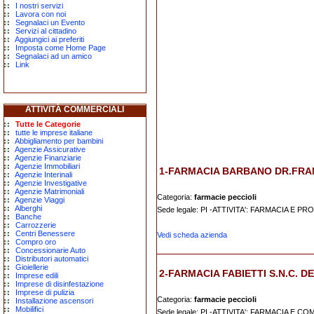
I nostri servizi
Lavora con noi
Segnalaci un Evento
Servizi al cittadino
Aggiungici ai preferiti
Imposta come Home Page
Segnalaci ad un amico
Link
ATTIVITÀ COMMERCIALI
Tutte le Categorie
tutte le imprese italiane
Abbigliamento per bambini
Agenzie Assicurative
Agenzie Finanziarie
Agenzie Immobiliari
1-FARMACIA BARBANO DR.FR
Agenzie Interinali
Agenzie Investigative
Agenzie Matrimoniali
Categoria:
farmacie peccioli
Agenzie Viaggi
Alberghi
Sede legale: PI -ATTIVITA': FARMACIA E
Banche
Carrozzerie
Centri Benessere
Vedi scheda azienda
Compro oro
Concessionarie Auto
Distributori automatici
Gioiellerie
2-FARMACIA FABIETTI S.N.C. D
Imprese edili
Imprese di disinfestazione
Imprese di pulizia
Categoria:
farmacie peccioli
Installazione ascensori
Mobilifici
Sede legale: PI -ATTIVITA': FARMACIA 