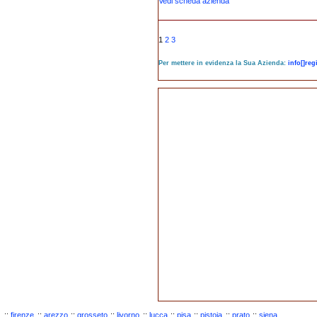
Vedi scheda azienda
1
2
3
Per mettere in evidenza la Sua Azienda:
info[]re
::
firenze
::
arezzo
::
grosseto
::
livorno
::
lucca
::
pisa
::
pistoia
::
prato
::
siena