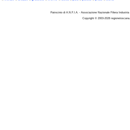
Patrocinio di A.N.F.I.A. - Associazione Nazionale Filiera Industria
Copyright © 2003-2026 regionetoscana.