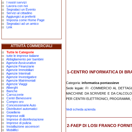
I nostri servizi
Lavora con noi
Segnalaci un Evento
Servizi al cittadino
Aggiungici ai preferiti
Imposta come Home Page
Segnalaci ad un amico
Link
ATTIVITÀ COMMERCIALI
Tutte le Categorie
tutte le imprese italiane
Abbigliamento per bambini
Agenzie Assicurative
Agenzie Finanziarie
Agenzie Immobiliari
1-CENTRO INFORMATICA DI BRAC
Agenzie Interinali
Agenzie Investigative
Agenzie Matrimoniali
Categoria:
informatica pontassieve
Agenzie Viaggi
Alberghi
Sede legale: FI -COMMERCIO AL DETTA
Banche
MACCHINE DA SCRIVERE E DA CALCOLO,
Carrozzerie
Centri Benessere
PER CENTRI ELETTRONICI, PROGRAMMI, 
Compro oro
Concessionarie Auto
Distributori automatici
Vedi scheda azienda
Gioiellerie
Imprese edili
Imprese di disinfestazione
Imprese di pulizia
2-FAEP DI LOSI FRANCO FORN
Installazione ascensori
Mobilifici