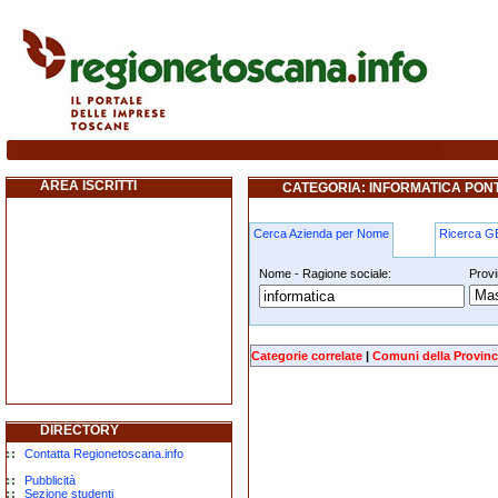
informatica pontassieve
AREA ISCRITTI
CATEGORIA: INFORMATICA PON
Cerca Azienda per Nome
Ricerca 
Nome - Ragione sociale:
Provi
informatica pontassieve
Categorie correlate
|
Comuni della Provinc
DIRECTORY
Contatta Regionetoscana.info
Pubblicità
Sezione studenti