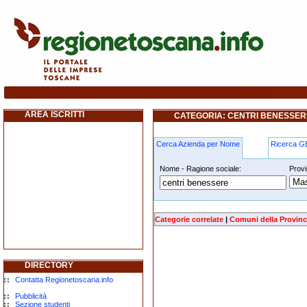
centri-benessere foiano-della-chiana
AREA ISCRITTI
CATEGORIA: CENTRI BENESSER
Cerca Azienda per Nome
Ricerca 
Nome - Ragione sociale:
Provi
centri-benessere foiano-della-chiana
Categorie correlate
|
Comuni della Provinc
DIRECTORY
Contatta Regionetoscana.info
Pubblicità
Sezione studenti