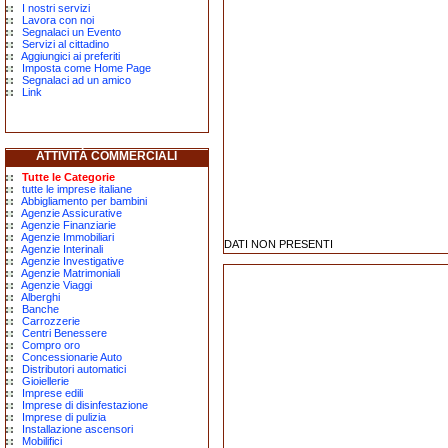
I nostri servizi
Lavora con noi
Segnalaci un Evento
Servizi al cittadino
Aggiungici ai preferiti
Imposta come Home Page
Segnalaci ad un amico
Link
ATTIVITÀ COMMERCIALI
Tutte le Categorie
tutte le imprese italiane
Abbigliamento per bambini
Agenzie Assicurative
Agenzie Finanziarie
Agenzie Immobiliari
DATI NON PRESENTI
Agenzie Interinali
Agenzie Investigative
Agenzie Matrimoniali
Agenzie Viaggi
Alberghi
Banche
Carrozzerie
Centri Benessere
Compro oro
Concessionarie Auto
Distributori automatici
Gioiellerie
Imprese edili
Imprese di disinfestazione
Imprese di pulizia
Installazione ascensori
Mobilifici