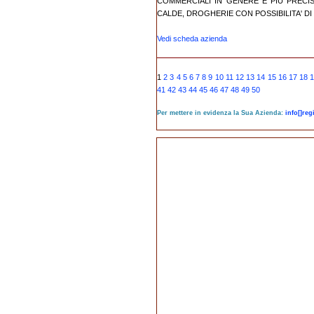
COMMERCIALI IN GENERE E PIU PRECIS
CALDE, DROGHERIE CON POSSIBILITA' DI D
Vedi scheda azienda
1
2
3
4
5
6
7
8
9
10
11
12
13
14
15
16
17
18
41
42
43
44
45
46
47
48
49
50
Per mettere in evidenza la Sua Azienda:
info[]re