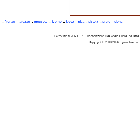
::
firenze
::
arezzo
::
grosseto
::
livorno
::
lucca
::
pisa
::
pistoia
::
prato
::
siena
Patrocinio di A.N.F.I.A. - Associazione Nazionale Filiera Industria
Copyright © 2003-2026 regionetoscana.