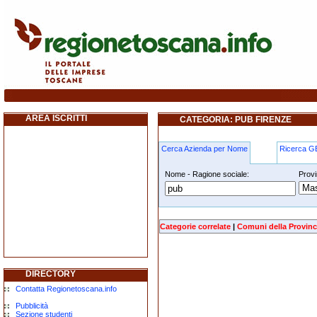
pub firenze
AREA ISCRITTI
CATEGORIA: PUB FIRENZE
Cerca Azienda per Nome
Ricerca 
Nome - Ragione sociale:
Provi
pub firenze
Categorie correlate
|
Comuni della Provinc
DIRECTORY
Contatta Regionetoscana.info
Pubblicità
Sezione studenti