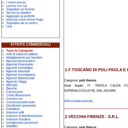
I nostri servizi
Lavora con noi
Segnalaci un Evento
Servizi al cittadino
Aggiungici ai preferiti
Imposta come Home Page
Segnalaci ad un amico
Link
ATTIVITÀ COMMERCIALI
Tutte le Categorie
tutte le imprese italiane
Abbigliamento per bambini
Agenzie Assicurative
Agenzie Finanziarie
Agenzie Immobiliari
1-I' TOSCANO DI POLI PAOLA E C
Agenzie Interinali
Agenzie Investigative
Agenzie Matrimoniali
Categoria:
pub firenze
Agenzie Viaggi
Alberghi
Sede legale: FI -TAVOLA CALDA 
Banche
SUPERALCOOLICHE, DAL 2/5/1989
Carrozzerie
Centri Benessere
Compro oro
Vedi scheda azienda
Concessionarie Auto
Distributori automatici
Gioiellerie
Imprese edili
Imprese di disinfestazione
2-VECCHIA FIRENZE - S.R.L.
Imprese di pulizia
Installazione ascensori
Mobilifici
Categoria:
pub firenze