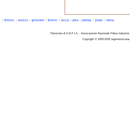
::
firenze
::
arezzo
::
grosseto
::
livorno
::
lucca
::
pisa
::
pistoia
::
prato
::
siena
Patrocinio di A.N.F.I.A. - Associazione Nazionale Filiera Industria
Copyright © 2003-2026 regionetoscana.