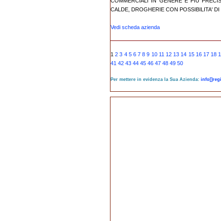
COMMERCIALI IN GENERE E PIU PRECIS
CALDE, DROGHERIE CON POSSIBILITA' DI D
Vedi scheda azienda
1
2
3
4
5
6
7
8
9
10
11
12
13
14
15
16
17
18
41
42
43
44
45
46
47
48
49
50
Per mettere in evidenza la Sua Azienda:
info[]re