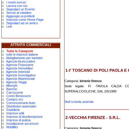
I nostri servizi
Lavora con noi
Segnalaci un Evento
Servizi al cittadino
Aggiungici ai preferiti
Imposta come Home Page
Segnalaci ad un amico
Link
ATTIVITÀ COMMERCIALI
Tutte le Categorie
tutte le imprese italiane
Abbigliamento per bambini
Agenzie Assicurative
Agenzie Finanziarie
Agenzie Immobiliari
1-I' TOSCANO DI POLI PAOLA E C
Agenzie Interinali
Agenzie Investigative
Agenzie Matrimoniali
Categoria:
birrerie firenze
Agenzie Viaggi
Alberghi
Sede legale: FI -TAVOLA CALDA 
Banche
SUPERALCOOLICHE, DAL 2/5/1989
Carrozzerie
Centri Benessere
Compro oro
Vedi scheda azienda
Concessionarie Auto
Distributori automatici
Gioiellerie
Imprese edili
Imprese di disinfestazione
2-VECCHIA FIRENZE - S.R.L.
Imprese di pulizia
Installazione ascensori
Mobilifici
Categoria:
birrerie firenze