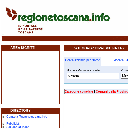
birrerie firenze
AREA ISCRITTI
CATEGORIA: BIRRERIE FIRENZE
Cerca Azienda per Nome
Ricerca 
Nome - Ragione sociale:
Provi
birrerie firenze
Categorie correlate
|
Comuni della Provinc
DIRECTORY
Contatta Regionetoscana.info
Pubblicità
Sezione studenti