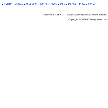
::
firenze
::
arezzo
::
grosseto
::
livorno
::
lucca
::
pisa
::
pistoia
::
prato
::
siena
Patrocinio di A.N.F.I.A. - Associazione Nazionale Filiera Industria
Copyright © 2003-2026 regionetoscana.