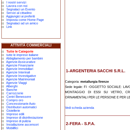
I nostri servizi
Lavora con noi
Segnalaci un Evento
Servizi al cittadino
Aggiungici ai preferiti
Imposta come Home Page
Segnalaci ad un amico
Link
ATTIVITÀ COMMERCIALI
Tutte le Categorie
tutte le imprese italiane
Abbigliamento per bambini
Agenzie Assicurative
Agenzie Finanziarie
Agenzie Immobiliari
1-ARGENTERIA SACCHI S.R.L.
Agenzie Interinali
Agenzie Investigative
Agenzie Matrimoniali
Categoria:
metallurgia firenze
Agenzie Viaggi
Alberghi
Sede legale: FI -OGGETTO SOCIALE: LA
Banche
MONTAGGIO DI ESSI SU VETRO, CR
Carrozzerie
Centri Benessere
ORNAMENTALI PER LE PERSONE E PER LE 
Compro oro
Concessionarie Auto
Distributori automatici
Vedi scheda azienda
Gioiellerie
Imprese edili
Imprese di disinfestazione
Imprese di pulizia
2-FERA - S.P.A.
Installazione ascensori
Mobilifici