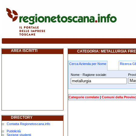
metallurgia firenze
AREA ISCRITTI
CATEGORIA: METALLURGIA FIR
Cerca Azienda per Nome
Ricerca 
Nome - Ragione sociale:
Provi
metallurgia firenze
Categorie correlate
|
Comuni della Provinc
DIRECTORY
Contatta Regionetoscana.info
Pubblicità
Sezione studenti