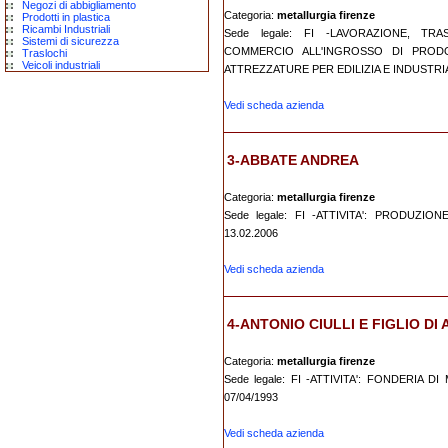
Negozi di abbigliamento
Categoria:
metallurgia firenze
Prodotti in plastica
Ricambi Industriali
Sede legale: FI -LAVORAZIONE, TRA
Sistemi di sicurezza
COMMERCIO ALL'INGROSSO DI PRODOT
Traslochi
Veicoli industriali
ATTREZZATURE PER EDILIZIA E INDUSTRIA 
Vedi scheda azienda
3-ABBATE ANDREA
Categoria:
metallurgia firenze
Sede legale: FI -ATTIVITA': PRODUZI
13.02.2006
Vedi scheda azienda
4-ANTONIO CIULLI E FIGLIO DI 
Categoria:
metallurgia firenze
Sede legale: FI -ATTIVITA': FONDERI
07/04/1993
Vedi scheda azienda