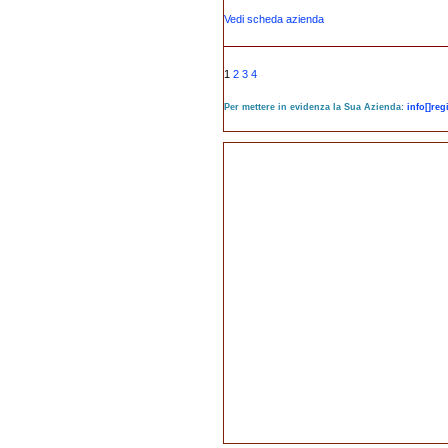
Vedi scheda azienda
1
2
3
4
Per mettere in evidenza la Sua Azienda:
info[]re