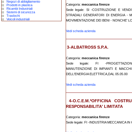
Negozi di abbigliamento
Categoria:
meccanica firenze
Prodotti in plastica
Ricambi Industriali
Sede legale: SI -COSTRUZIONE E VEN
Sistemi di sicurezza
STRADALI GENERATORI DI ENERGIA - 
Traslochi
Veicoli industriali
MOVIMENTAZIONE DEI BENI - NONCHE' L
Vedi scheda azienda
3-ALBATROSS S.P.A.
Categoria:
meccanica firenze
Sede legale: FI -PROGETTAZIONE
MANUTENZIONE DI IMPIANTI E MACCHI
DELL'ENERGIA ELETTRICA,DAL 05.05.00
Vedi scheda azienda
4-O.C.E.M.*OFFICINA COST
RESPONSABILITA' LIMITATA
Categoria:
meccanica firenze
Sede legale: FI -INDUSTRIA MECCANICA IN