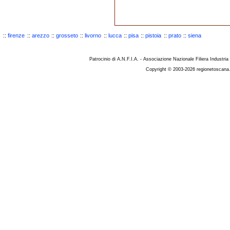
::
firenze
::
arezzo
::
grosseto
::
livorno
::
lucca
::
pisa
::
pistoia
::
prato
::
siena
Patrocinio di A.N.F.I.A. - Associazione Nazionale Filiera Industria
Copyright © 2003-2026 regionetoscana.