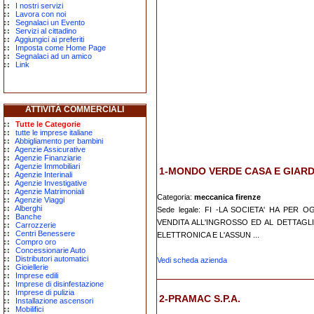
I nostri servizi
Lavora con noi
Segnalaci un Evento
Servizi al cittadino
Aggiungici ai preferiti
Imposta come Home Page
Segnalaci ad un amico
Link
ATTIVITÀ COMMERCIALI
Tutte le Categorie
tutte le imprese italiane
Abbigliamento per bambini
Agenzie Assicurative
Agenzie Finanziarie
Agenzie Immobiliari
1-MONDO VERDE CASA E GIARDI
Agenzie Interinali
Agenzie Investigative
Agenzie Matrimoniali
Categoria:
meccanica firenze
Agenzie Viaggi
Alberghi
Sede legale: FI -LA SOCIETA' HA PER
Banche
VENDITA ALL'INGROSSO ED AL DETTAGLI
Carrozzerie
Centri Benessere
ELETTRONICA E L'ASSUN ...
Compro oro
Concessionarie Auto
Distributori automatici
Vedi scheda azienda
Gioiellerie
Imprese edili
Imprese di disinfestazione
Imprese di pulizia
2-PRAMAC S.P.A.
Installazione ascensori
Mobilifici