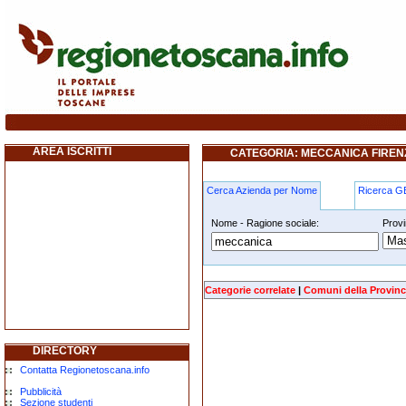
meccanica firenze
AREA ISCRITTI
CATEGORIA: MECCANICA FIREN
Cerca Azienda per Nome
Ricerca 
Nome - Ragione sociale:
Provi
meccanica firenze
Categorie correlate
|
Comuni della Provinc
DIRECTORY
Contatta Regionetoscana.info
Pubblicità
Sezione studenti