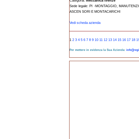
Categoria:
meccanica firenze
Sede legale: PI -MONTAGGIO, MANUTEN
ASCEN SORI E MONTACARICHI
Vedi scheda azienda
1
2
3
4
5
6
7
8
9
10
11
12
13
14
15
16
17
18
1
Per mettere in evidenza la Sua Azienda:
info[]re