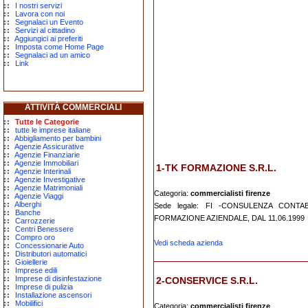
I nostri servizi
Lavora con noi
Segnalaci un Evento
Servizi al cittadino
Aggiungici ai preferiti
Imposta come Home Page
Segnalaci ad un amico
Link
ATTIVITÀ COMMERCIALI
Tutte le Categorie
tutte le imprese italiane
Abbigliamento per bambini
Agenzie Assicurative
Agenzie Finanziarie
Agenzie Immobiliari
1-TK FORMAZIONE S.R.L.
Agenzie Interinali
Agenzie Investigative
Agenzie Matrimoniali
Categoria:
commercialisti firenze
Agenzie Viaggi
Alberghi
Sede legale: FI -CONSULENZA CONTA
Banche
FORMAZIONE AZIENDALE, DAL 11.06.1999
Carrozzerie
Centri Benessere
Compro oro
Vedi scheda azienda
Concessionarie Auto
Distributori automatici
Gioiellerie
Imprese edili
Imprese di disinfestazione
2-CONSERVICE S.R.L.
Imprese di pulizia
Installazione ascensori
Mobilifici
Categoria:
commercialisti firenze