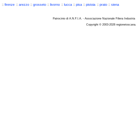
::
firenze
::
arezzo
::
grosseto
::
livorno
::
lucca
::
pisa
::
pistoia
::
prato
::
siena
Patrocinio di A.N.F.I.A. - Associazione Nazionale Filiera Industria
Copyright © 2003-2026 regionetoscana.