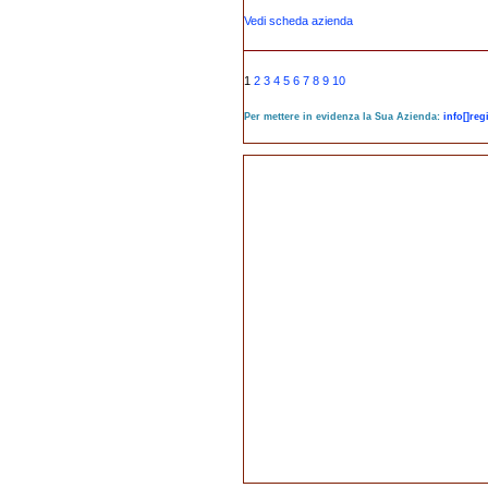
Vedi scheda azienda
1
2
3
4
5
6
7
8
9
10
Per mettere in evidenza la Sua Azienda:
info[]re