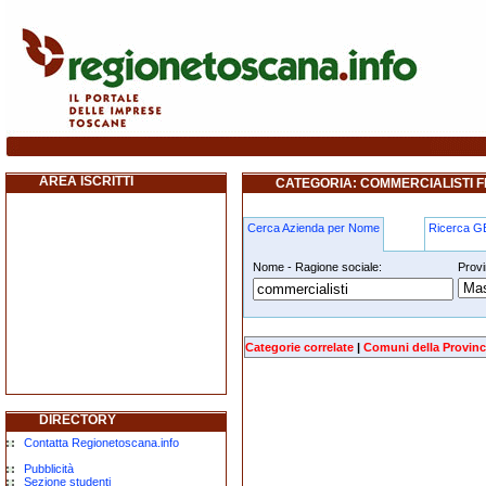
commercialisti firenze
AREA ISCRITTI
CATEGORIA: COMMERCIALISTI F
Cerca Azienda per Nome
Ricerca 
Nome - Ragione sociale:
Provi
commercialisti firenze
Categorie correlate
|
Comuni della Provinc
DIRECTORY
Contatta Regionetoscana.info
Pubblicità
Sezione studenti